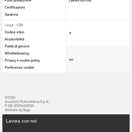
Fuori produzione
Lavora con noi
Certificazioni
Garanzia
Legal - CSR
Codice etico
it
Accessibilità
Parità di genere
Whistleblowing
en
Privacy e cookie policy
Preferenze cookie
©2024
Zucchetti Rubinetteria S.p.A.
P.IVA 00113450035
Website by Giga
Lavora con noi