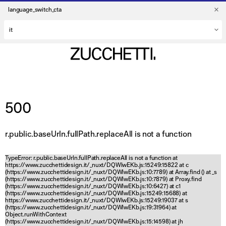
language_switch_cta
500
r.public.baseUrln.fullPath.replaceAll is not a function
TypeError: r.public.baseUrln.fullPath.replaceAll is not a function at
https://www.zucchettidesign.it/_nuxt/DQWlwEKb.js:15249:15822 at c
(https://www.zucchettidesign.it/_nuxt/DQWlwEKb.js:10:7789) at Array.find (
) at _s
(https://www.zucchettidesign.it/_nuxt/DQWlwEKb.js:10:7879) at Proxy.find
(https://www.zucchettidesign.it/_nuxt/DQWlwEKb.js:10:6427) at c1
(https://www.zucchettidesign.it/_nuxt/DQWlwEKb.js:15249:15688) at
https://www.zucchettidesign.it/_nuxt/DQWlwEKb.js:15249:19037 at s
(https://www.zucchettidesign.it/_nuxt/DQWlwEKb.js:19:31964) at
Object.runWithContext
(https://www.zucchettidesign.it/_nuxt/DQWlwEKb.js:15:14598) at jh