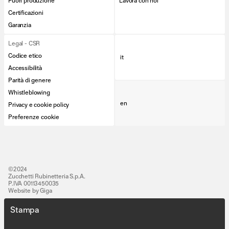
Fuori produzione
Lavora con noi
Certificazioni
Garanzia
Legal - CSR
Codice etico
it
Accessibilità
Parità di genere
Whistleblowing
en
Privacy e cookie policy
Preferenze cookie
©2024
Zucchetti Rubinetteria S.p.A.
P.IVA 00113450035
Website by Giga
Stampa