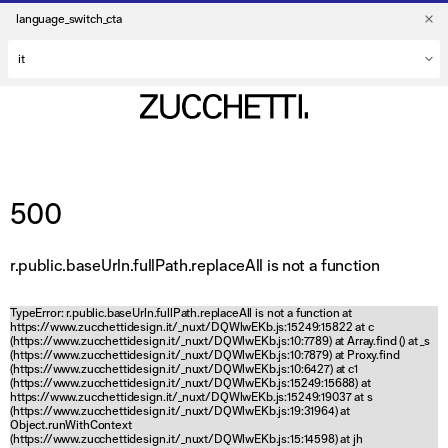
language_switch_cta
500
r.public.baseUrln.fullPath.replaceAll is not a function
TypeError: r.public.baseUrln.fullPath.replaceAll is not a function at
https://www.zucchettidesign.it/_nuxt/DQWlwEKb.js:15249:15822 at c
(https://www.zucchettidesign.it/_nuxt/DQWlwEKb.js:10:7789) at Array.find (
) at _s
(https://www.zucchettidesign.it/_nuxt/DQWlwEKb.js:10:7879) at Proxy.find
(https://www.zucchettidesign.it/_nuxt/DQWlwEKb.js:10:6427) at c1
(https://www.zucchettidesign.it/_nuxt/DQWlwEKb.js:15249:15688) at
https://www.zucchettidesign.it/_nuxt/DQWlwEKb.js:15249:19037 at s
(https://www.zucchettidesign.it/_nuxt/DQWlwEKb.js:19:31964) at
Object.runWithContext
(https://www.zucchettidesign.it/_nuxt/DQWlwEKb.js:15:14598) at jh