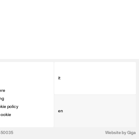
it
ere
ng
kie policy
en
cookie
3450035
Website by Giga