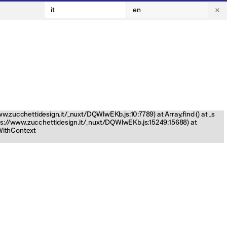
it
en
www.zucchettidesign.it/_nuxt/DQWlwEKb.js:10:7789) at Array.find (
) at _s
tps://www.zucchettidesign.it/_nuxt/DQWlwEKb.js:15249:15688) at
nWithContext