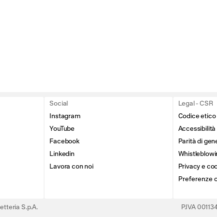
Social
Legal - CSR
Instagram
Codice etico
YouTube
Accessibilità
Facebook
Parità di gen
Linkedin
Whistleblowi
Lavora con noi
Privacy e coo
Preferenze 
tteria S.p.A.
P.IVA 0011