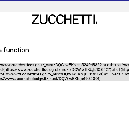
 a function
tps://www.zucchettidesign.it/_nuxt/DQWlwEKb.js:15249:15822 at c (https://
nd (https://www.zucchettidesign.it/_nuxt/DQWlwEKb.js:10:6427) at c1 (ht
ttps://www.zucchettidesign.it/_nuxt/DQWlwEKb.js:19:31964) at Object.ru
tps://www.zucchettidesign.it/_nuxt/DQWlwEKb.js:19:32001)