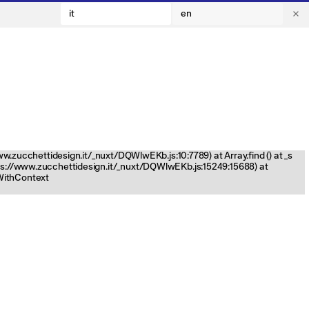
it
en
www.zucchettidesign.it/_nuxt/DQWlwEKb.js:10:7789) at Array.find (
) at _s
tps://www.zucchettidesign.it/_nuxt/DQWlwEKb.js:15249:15688) at
nWithContext