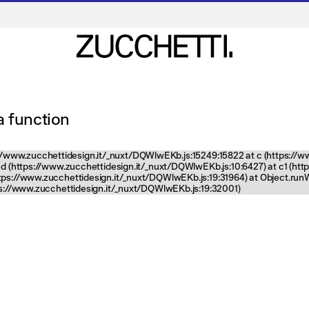
 a function
tps://www.zucchettidesign.it/_nuxt/DQWlwEKb.js:15249:15822 at c (https://
nd (https://www.zucchettidesign.it/_nuxt/DQWlwEKb.js:10:6427) at c1 (ht
ttps://www.zucchettidesign.it/_nuxt/DQWlwEKb.js:19:31964) at Object.ru
tps://www.zucchettidesign.it/_nuxt/DQWlwEKb.js:19:32001)