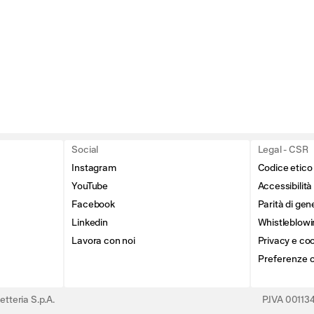
Social
Legal - CSR
Instagram
Codice etico
YouTube
Accessibilità
Facebook
Parità di gen
Linkedin
Whistleblowi
Lavora con noi
Privacy e coo
Preferenze 
tteria S.p.A.
P.IVA 0011