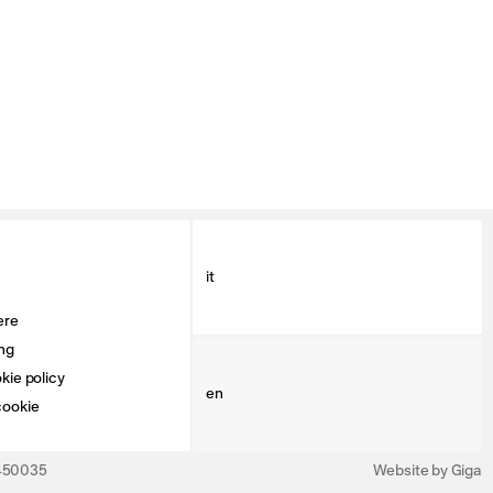
it
ere
ng
kie policy
en
cookie
3450035
Website by Giga