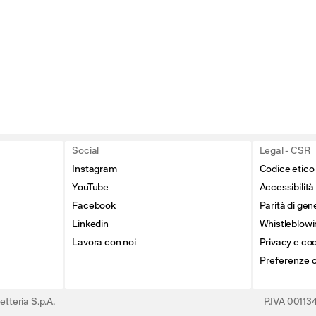
Social
Legal - CSR
Instagram
Codice etico
YouTube
Accessibilità
Facebook
Parità di gen
Linkedin
Whistleblowi
Lavora con noi
Privacy e coo
Preferenze 
tteria S.p.A.
P.IVA 0011