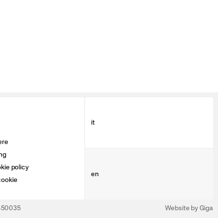
it
ere
ng
kie policy
en
cookie
3450035
Website by Giga