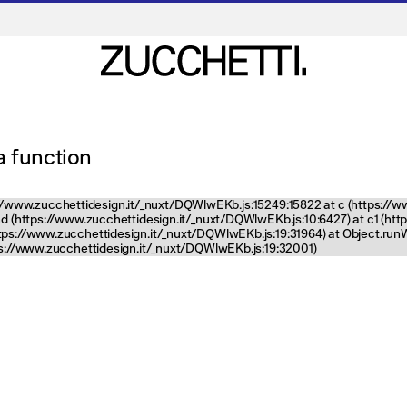
 a function
tps://www.zucchettidesign.it/_nuxt/DQWlwEKb.js:15249:15822 at c (https://
nd (https://www.zucchettidesign.it/_nuxt/DQWlwEKb.js:10:6427) at c1 (ht
ttps://www.zucchettidesign.it/_nuxt/DQWlwEKb.js:19:31964) at Object.ru
tps://www.zucchettidesign.it/_nuxt/DQWlwEKb.js:19:32001)