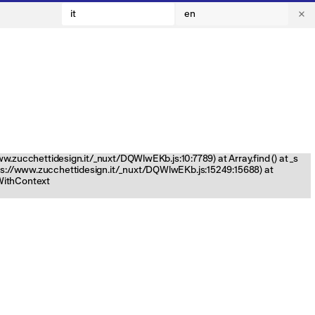
it
en
www.zucchettidesign.it/_nuxt/DQWlwEKb.js:10:7789) at Array.find (
) at _s
tps://www.zucchettidesign.it/_nuxt/DQWlwEKb.js:15249:15688) at
nWithContext