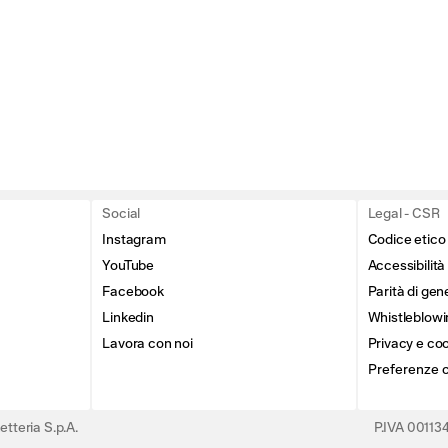
Social
Legal - CSR
Instagram
Codice etico
YouTube
Accessibilità
Facebook
Parità di gen
Linkedin
Whistleblowi
Lavora con noi
Privacy e coo
Preferenze 
tteria S.p.A.
P.IVA 0011