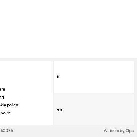
it
ere
ng
kie policy
en
cookie
3450035
Website by Giga