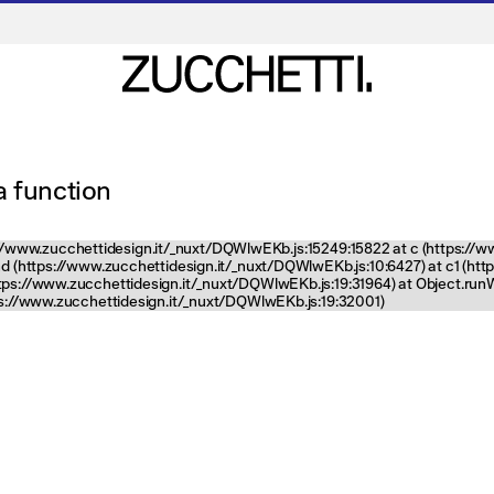
 a function
tps://www.zucchettidesign.it/_nuxt/DQWlwEKb.js:15249:15822 at c (https://
nd (https://www.zucchettidesign.it/_nuxt/DQWlwEKb.js:10:6427) at c1 (ht
ttps://www.zucchettidesign.it/_nuxt/DQWlwEKb.js:19:31964) at Object.ru
tps://www.zucchettidesign.it/_nuxt/DQWlwEKb.js:19:32001)