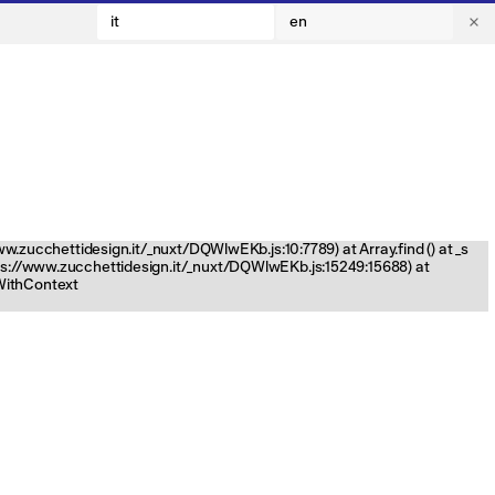
it
en
www.zucchettidesign.it/_nuxt/DQWlwEKb.js:10:7789) at Array.find (
) at _s
tps://www.zucchettidesign.it/_nuxt/DQWlwEKb.js:15249:15688) at
nWithContext