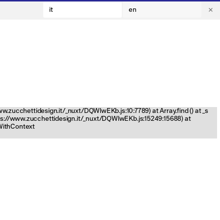
it
en
www.zucchettidesign.it/_nuxt/DQWlwEKb.js:10:7789) at Array.find (
) at _s
tps://www.zucchettidesign.it/_nuxt/DQWlwEKb.js:15249:15688) at
nWithContext