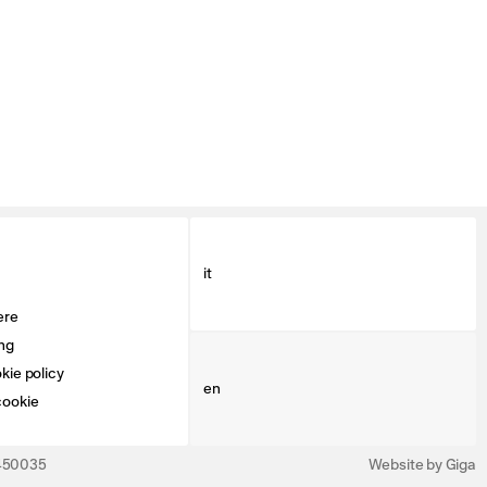
it
ere
ng
kie policy
en
cookie
3450035
Website by Giga