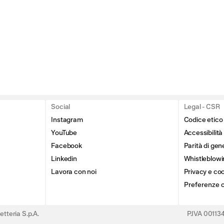
Social
Legal - CSR
Instagram
Codice etico
YouTube
Accessibilità
Facebook
Parità di gen
Linkedin
Whistleblowi
Lavora con noi
Privacy e coo
Preferenze 
tteria S.p.A.
P.IVA 0011