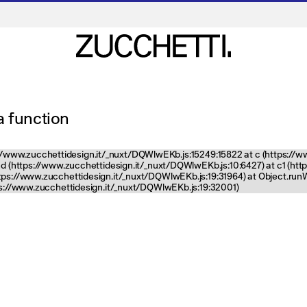
 a function
tps://www.zucchettidesign.it/_nuxt/DQWlwEKb.js:15249:15822 at c (https://
nd (https://www.zucchettidesign.it/_nuxt/DQWlwEKb.js:10:6427) at c1 (ht
ttps://www.zucchettidesign.it/_nuxt/DQWlwEKb.js:19:31964) at Object.ru
tps://www.zucchettidesign.it/_nuxt/DQWlwEKb.js:19:32001)