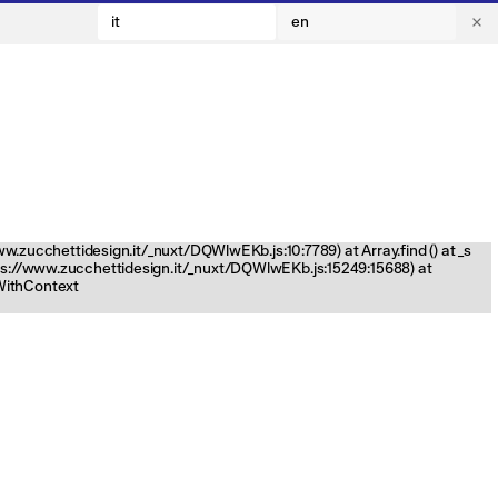
it
en
www.zucchettidesign.it/_nuxt/DQWlwEKb.js:10:7789) at Array.find (
) at _s
tps://www.zucchettidesign.it/_nuxt/DQWlwEKb.js:15249:15688) at
nWithContext