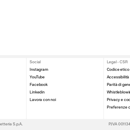
Social
Legal - CSR
Instagram
Codice etico
YouTube
Accessibilità
Facebook
Parità di gen
Linkedin
Whistleblowi
Lavora con noi
Privacy e coo
Preferenze 
tteria S.p.A.
P.IVA 0011