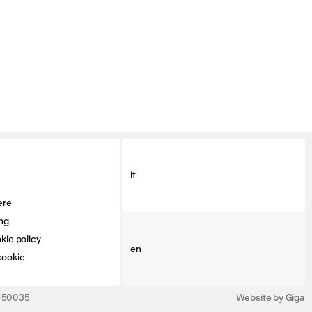
it
ere
ng
kie policy
en
cookie
3450035
Website by Giga