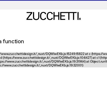
 a function
tps://www.zucchettidesign.it/_nuxt/DQWlwEKb.js:15249:15822 at c (https://
nd (https://www.zucchettidesign.it/_nuxt/DQWlwEKb.js:10:6427) at c1 (ht
ttps://www.zucchettidesign.it/_nuxt/DQWlwEKb.js:19:31964) at Object.ru
tps://www.zucchettidesign.it/_nuxt/DQWlwEKb.js:19:32001)