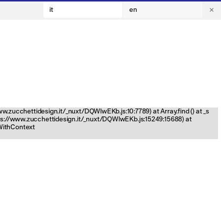
it
en
www.zucchettidesign.it/_nuxt/DQWlwEKb.js:10:7789) at Array.find (
) at _s
tps://www.zucchettidesign.it/_nuxt/DQWlwEKb.js:15249:15688) at
nWithContext