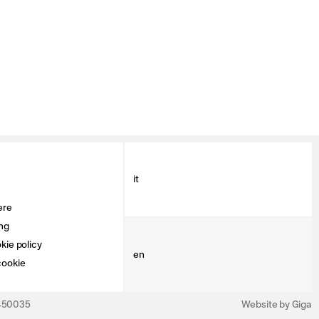
it
ere
ng
kie policy
en
cookie
3450035
Website by Giga