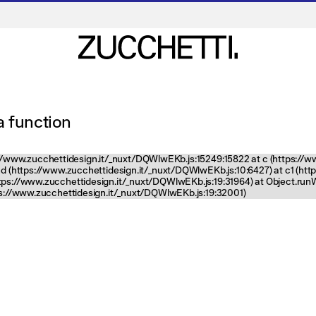
 a function
tps://www.zucchettidesign.it/_nuxt/DQWlwEKb.js:15249:15822 at c (https://
nd (https://www.zucchettidesign.it/_nuxt/DQWlwEKb.js:10:6427) at c1 (ht
ttps://www.zucchettidesign.it/_nuxt/DQWlwEKb.js:19:31964) at Object.ru
tps://www.zucchettidesign.it/_nuxt/DQWlwEKb.js:19:32001)