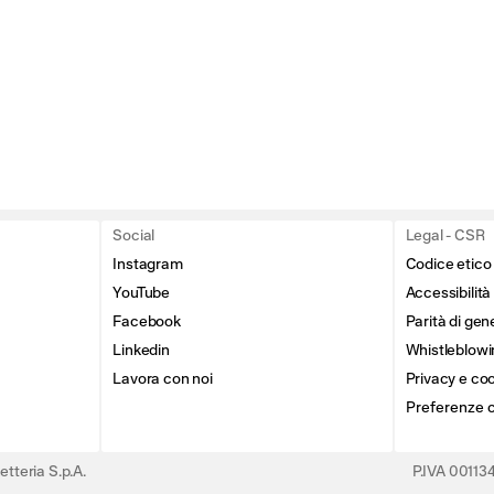
Social
Legal - CSR
Instagram
Codice etico
YouTube
Accessibilità
Facebook
Parità di gen
Linkedin
Whistleblowi
Lavora con noi
Privacy e coo
Preferenze 
tteria S.p.A.
P.IVA 0011