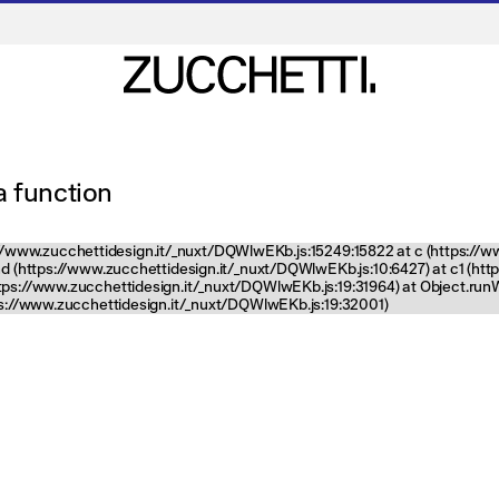
 a function
tps://www.zucchettidesign.it/_nuxt/DQWlwEKb.js:15249:15822 at c (https://
nd (https://www.zucchettidesign.it/_nuxt/DQWlwEKb.js:10:6427) at c1 (ht
ttps://www.zucchettidesign.it/_nuxt/DQWlwEKb.js:19:31964) at Object.ru
tps://www.zucchettidesign.it/_nuxt/DQWlwEKb.js:19:32001)