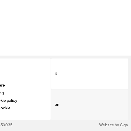
it
ere
ng
kie policy
en
cookie
3450035
Website by Giga