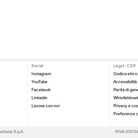
Social
Legal - CSR
Instagram
Codice etico
YouTube
Accessibilità
Facebook
Parità di gen
Linkedin
Whistleblowi
Lavora con noi
Privacy e coo
Preferenze 
tteria S.p.A.
P.IVA 0011