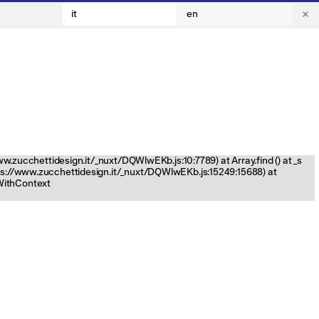
it
en
www.zucchettidesign.it/_nuxt/DQWlwEKb.js:10:7789) at Array.find (
) at _s
tps://www.zucchettidesign.it/_nuxt/DQWlwEKb.js:15249:15688) at
nWithContext