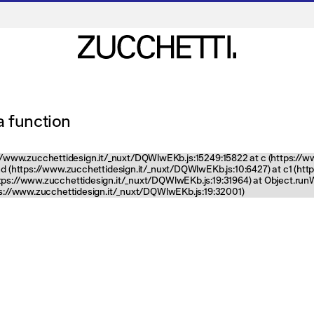
 a function
tps://www.zucchettidesign.it/_nuxt/DQWlwEKb.js:15249:15822 at c (https://
nd (https://www.zucchettidesign.it/_nuxt/DQWlwEKb.js:10:6427) at c1 (ht
ttps://www.zucchettidesign.it/_nuxt/DQWlwEKb.js:19:31964) at Object.ru
tps://www.zucchettidesign.it/_nuxt/DQWlwEKb.js:19:32001)