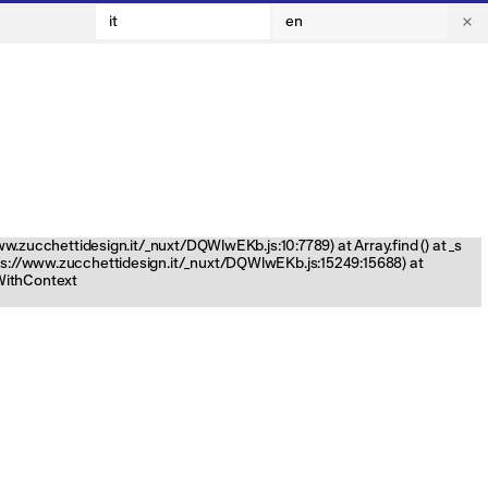
it
en
www.zucchettidesign.it/_nuxt/DQWlwEKb.js:10:7789) at Array.find (
) at _s
tps://www.zucchettidesign.it/_nuxt/DQWlwEKb.js:15249:15688) at
nWithContext