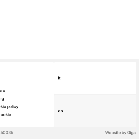
it
ere
ng
kie policy
en
cookie
3450035
Website by Giga