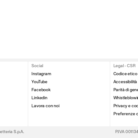
Social
Legal - CSR
Instagram
Codice etico
YouTube
Accessibilità
Facebook
Parità di gen
Linkedin
Whistleblowi
Lavora con noi
Privacy e coo
Preferenze 
tteria S.p.A.
P.IVA 0011