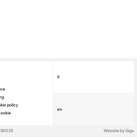
it
ere
ng
kie policy
en
cookie
3450035
Website by Giga