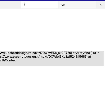
it
en
www.zucchettidesign.it/_nuxt/DQWlwEKb.js:10:7789) at Array.find (
) at _s
tps://www.zucchettidesign.it/_nuxt/DQWlwEKb.js:15249:15688) at
nWithContext