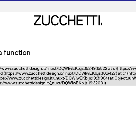
 a function
tps://www.zucchettidesign.it/_nuxt/DQWlwEKb.js:15249:15822 at c (https://
nd (https://www.zucchettidesign.it/_nuxt/DQWlwEKb.js:10:6427) at c1 (ht
ttps://www.zucchettidesign.it/_nuxt/DQWlwEKb.js:19:31964) at Object.ru
tps://www.zucchettidesign.it/_nuxt/DQWlwEKb.js:19:32001)