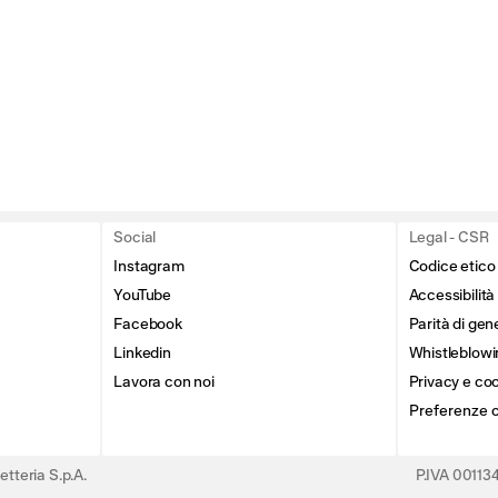
Social
Legal - CSR
Instagram
Codice etico
YouTube
Accessibilità
Facebook
Parità di gen
Linkedin
Whistleblowi
Lavora con noi
Privacy e coo
Preferenze 
tteria S.p.A.
P.IVA 0011